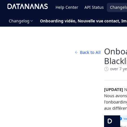
Help Center
API Status
Changel
Changelog
Onboarding vidéo, Nouvelle vue contact, Imp
Onboa
Back to All
Blackl
over 7 y
[UPDATE]
N
Nous avons 
l'onboardin
aux différe